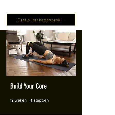
Gratis intakegesprek
Build Your Core
12 weken
4 stappen
weken
stappen
12
4