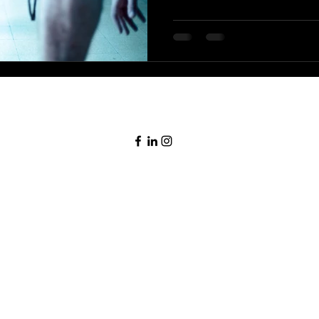
Transformpersonaltrainingaalst@gmail.com