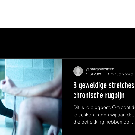
yannivandesteen
1 jul 2022
1 minuten om te
8 geweldige stretche
chronische rugpijn
Dit is je blogpost. Om echt 
te trekken, raden wij aan da
die betrekking hebben op...