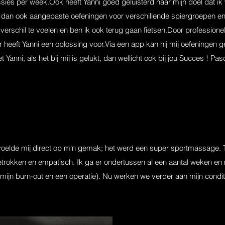
sies per week.Ook heeft Yanni goed geluisterd naar mijn doel dat ik
gaf dan ook aangepaste oefeningen voor verschillende spiergroepen en
erschil te voelen en ben ik ook terug gaan fietsen.Door professionel
r heeft Yanni een oplossing voor.Via een app kan hij mij oefeningen
 Yanni, als het bij mij is gelukt, dan wellicht ook bij jou Succes ! Pasc
voelde mij direct op m'n gemak; het werd een super sportmassage. 
 betrokken en empatisch. Ik ga er ondertussen al een aantal weken en 
 mijn burn-out en een operatie). Nu werken we verder aan mijn condit